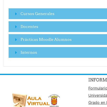
Cursos Generales
Docentes
Prácticas Moodle Alumnos
Internos
INFORM
Formulario
Universid
Grado en I