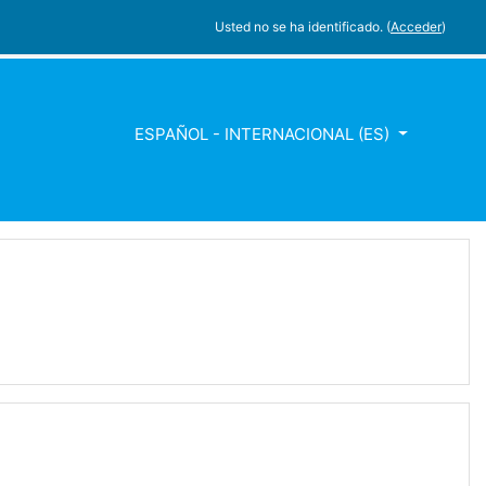
Usted no se ha identificado. (
Acceder
)
ESPAÑOL - INTERNACIONAL ‎(ES)‎
OS