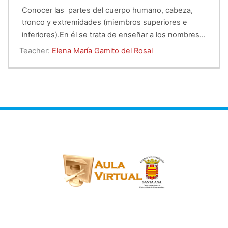
Conocer las partes del cuerpo humano, cabeza,
tronco y extremidades (miembros superiores e
inferiores).
En él se trata de enseñar a los nombres
de cada una de las partes del cuerpo, su morfología,
CONTENIDOS: - Partes del cuerpo humano:
Teacher:
Elena María Gamito del Rosal
diferencias, etc
cabeza, tronco y extremidades. Profundización en
cada una de ellas. Diferencias fisicas entre las
personas.