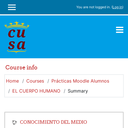
Skip to main content
You are not logged in. (
Log in
)
SIDE PANEL
Course info
Home
Courses
Prácticas Moodle Alumnos
EL CUERPO HUMANO
Summary
CONOCIMIENTO DEL MEDIO